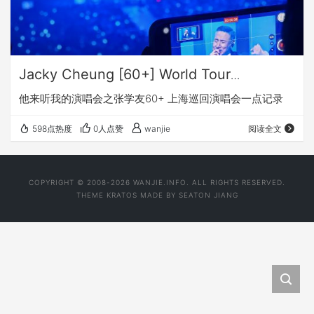
Jacky Cheung [60+] World Tour
Shanghai Encore
他来听我的演唱会之张学友60+ 上海巡回演唱会一点记录
598点热度
0人点赞
wanjie
阅读全文
COPYRIGHT © 2008-2026 WANJIE.INFO. ALL RIGHTS RESERVED.
THEME
KRATOS
MADE BY
SEATON JIANG