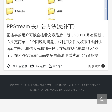
PPStream 去广告方法(免补丁)
图省事的用户可以直接看文章最后一段，2009.6月有更新，
方法更简单，2个图说明问题，即利用文件夹权限手动除去
pps广告。 相信大家和我一样，在线影视也就是那么1-2
个。在为PPStream出品更多的高清测试片后（当然指要求
不高的 ，码率500左右可以接受），开始为PPStream叫好
6905点热度
0人点赞
wanjie
阅读全文
的同时，有没有厌烦它的广告了。每次影片开始前整整30秒
的广告，似乎以前没这么长时间的广告，太痛苦了，今天学
会了一个方法，动用“记事本”,改动文件安全性就可以消除
COPYRIGHT © 2008-2026 WANJIE.INFO. ALL RIGHTS RESERVED.
PPStream广告 。赶紧纪录一下。哈哈。
THEME
KRATOS
MADE BY
SEATON JIANG