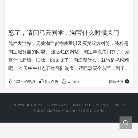
怒了，请问马云同学：淘宝什么时候关门
纯粹发泄贴，无关淘宝货物质量以及买卖双方纠纷，纯粹是
淘宝服务器的问题。 这么烂的网站，淘宝早点关门算了，别
整什么新版、旧版、beta版了，淘江湖什么，就当是捣糨糊
吧。 今天中午11点开始登陆淘宝，帮同事买个东西，到了付
款和收货地址这一步死活无法确认过去，截至现在3小时过
12370点热度
0人点赞
wanjie
阅读全文
去了，期间IE还停止响应多次，firefox也试过了，上图。补
充一句，此期间上别的网站可是哗啦啦的顺畅。 选择使用其
它地址，填写后依然是 连续醒目的2个“请选择 收货地址”。
COPYRIGHT © 2008-2026 WANJIE.INFO. ALL RIGHTS RESERVED.
这么烂的用户体验， 淘宝要么提前关门，要么挂个安民告
THEME
KRATOS
MADE BY
SEATON JIANG
示出来，网站新旧版本不…