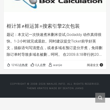
框计算≠框运算=搜索引擎2次包装
题记：本文记一次快速煮米删米尝试,Godaddy 动作真得很
快。1-2小时就完成退款。同时建议提交Ticket前学好英
文，描叙语句写清楚点，或者多域名预订是分开煮，免得删
除订单时导致多域名被删，呵呵。 在2009.8.18举行的2009
百度技术创新大会上，李彦宏发布了百度正在研发的最新计
12162点热度
0人点赞
wanjie
阅读全文
算平台“框计算”，很复杂的计算系统只为了一个目标——“搜
索到用户最想要的东西”，这意味着不论用户在搜索框里面
写下什么，搜索引擎必须学会自己分析.。 话说昨天下午看
COPYRIGHT © 2008-2026 WANJIE.INFO. ALL RIGHTS RESERVED.
到百度的框计算概念推出的消息。虽然相关kuangjisuan.**
THEME
KRATOS
MADE BY
SEATON JIANG
等等…