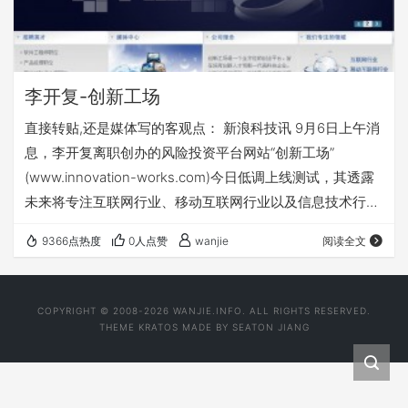
李开复-创新工场
直接转贴,还是媒体写的客观点： 新浪科技讯 9月6日上午消
息，李开复离职创办的风险投资平台网站“创新工场”
(www.innovation-works.com)今日低调上线测试，其透露
未来将专注互联网行业、移动互联网行业以及信息技术行
业。 今日李开复对外披露，其新公司的网站确实已经上线，
9366点热度
0人点赞
wanjie
阅读全文
“但上面的内容都是不对的”。有接近李开复人士确认上述创
新工场网站就是李开复和其团队目前正在调试的网站。 上述
人士表示，目前网站仍然处于测试阶段，并且具体细节需要
COPYRIGHT © 2008-2026 WANJIE.INFO. ALL RIGHTS RESERVED.
周一才能发布，因此许多内容目前并不准确，也并不完善。
THEME
KRATOS
MADE BY
SEATON JIANG
该人士建议关注李开复新…