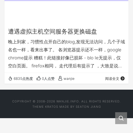
遭遇虚拟主机空间服务器更换磁盘
晚上到家，习惯性点开自己的blog,发现无法访问，几个子域
名也一样，看来出事了。 各浏览器提示还不一样，google
chrome提示 糟糕！此链接好像已损坏 - blo Ie无提示，仅
空白页面。 firefox相同， 走代理后有提示了 ，大致是说文
件在此服务器上不存在。 ping一下，有ip出来，貌似和以前
6835点热度
0人点赞
wanjie
阅读全文
ip地址不一样了。 Pinging blog.wanjie.info [64.6.225.1]
with 32 bytes of data: Reply from 64.6.225.1: bytes=32
ti…
COPYRIGHT © 2008-2026 WANJIE.INFO. ALL RIGHTS RESERVED.
THEME
KRATOS
MADE BY
SEATON JIANG