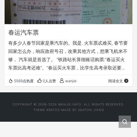
春运汽车票
有多少人春节回家是乘汽车的。我是. 火车票忒难买, 春节要
回家怎么办，响应政府号召，改乘其他方式，想乘飞机米不
够， 汽车就是首选了。 “铁路站长算细账话购票:“春运买火
车票比高考还难”。“春运买火车票，比学生高考录取还要
难。”在今天(7日)举行的2009年上海春运工作新闻发布会
5569点热度
0人点赞
wanjie
阅读全文
上，铁路上海站副站长、新闻发言人朱凯平对即将到来的
2009年春运火车票“一票难求”发出感叹，并算了一笔车票和
需求的明细账。 朱凯平坦言，按照户籍来统计，上海市现有
COPYRIGHT © 2008-2026 WANJIE.INFO. ALL RIGHTS RESERVED.
外来人口660万人，今年上海在节前共计划运输外来人员
THEME
KRATOS
MADE BY
SEATON JIANG
105万人次，供需矛盾显而易…