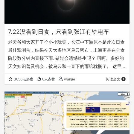
7.22没看到日食，只看到张江有轨电车
老天爷和大家开了个小小玩笑，长江中下游原本是此次日食
最佳观测带，结果今天大多地区乌云密布，上海更是在全食
阶段数分钟内直接下雨. 错过会遗憾终生吗？ 呵呵。多好的
天文知识普及机会，被乌云和一直下的雨给耽搁了。 这里盗
用2张无忌上网友拍摄的日食照片，一张湖北荆州，一张浙
3050点热度
0人点赞
wanjie
阅读全文
江杭州。钻石环和贝利珠还是很美的，共赏之。 最后来一张
早上俺拍的张江有轨电车测试，看来终于要正式运营了。N
多个亿的大项目啊。法国劳尔有轨电车车身还是很帅的。希
望 可以缓解张江地区交通压力。