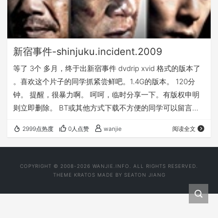
新宿事件-shinjuku.incident.2009
等了 3个 多月，终于出新宿事件 dvdrip xvid 格式的版本了
。喜欢这个片子的同学抓紧尝鲜吧。1.4G的版本。 120分
钟。 提醒，很暴力啊。 呵呵，临时分享一下。有版权申明
则立即删除。 BT或其他方式下载不方便的同学可以留言，
我发出http地址供下载。速度起码500K/s 先整一个在线观
2999点热度
0人点赞
wanjie
阅读全文
看 flv。 画质嘛，很差，单个文件仅92M. 压缩了 近10倍。
流媒体是要牺牲画质的。明天也许再压一个清晰点的。 Get
the Flash Player to see this player. cd2 Get the…
COPYRIGHT © 2008-2026 WANJIE.INFO. ALL RIGHTS RESERVED.
THEME
KRATOS
MADE BY
SEATON JIANG