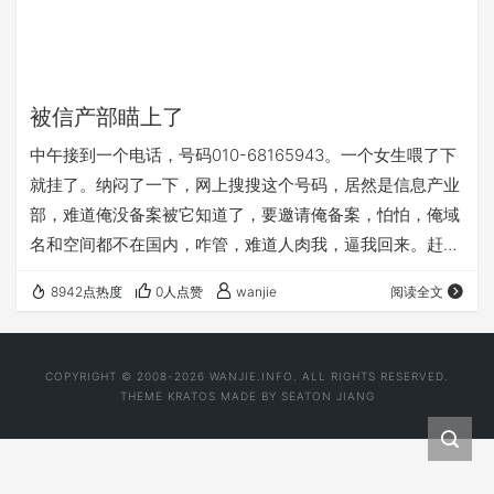
被信产部瞄上了
中午接到一个电话，号码010-68165943。一个女生喂了下
就挂了。纳闷了一下，网上搜搜这个号码，居然是信息产业
部，难道俺没备案被它知道了，要邀请俺备案，怕怕，俺域
名和空间都不在国内，咋管，难道人肉我，逼我回来。赶紧
干掉个人信息。或者出狠招，gfw我的域名，那我没辙。 附
8942点热度
0人点赞
wanjie
阅读全文
上一段通告. 核查工作期间，基础运营商和互联网接入服务
提供者将对其接入网站用户的备案信息进行核实。同时信息
产业部还委托中国互联网协会等单位通过电话等方式（核查
COPYRIGHT © 2008-2026 WANJIE.INFO. ALL RIGHTS RESERVED.
电话号码为：010-66013529，66015960，66012666，
THEME
KRATOS
MADE BY
SEATON JIANG
6816594…