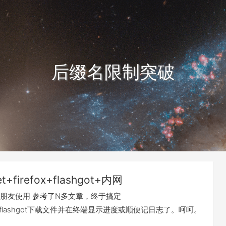
后缀名限制突破
t+firefox+flashgot+内网
朋友使用 参考了N多文章，终于搞定
fox+flashgot下载文件并在终端显示进度或顺便记日志了。呵呵。