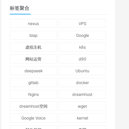
标签聚合
nexus
VPS
ldap
Google
虚拟主机
k8s
网站运营
d90
deepseek
Ubuntu
gitlab
docker
Nginx
dreamhost
dreamhost空间
wget
Google Voice
kernel