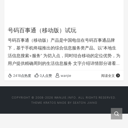
号码百事通（移动版）试玩
号码百事通（移动版）产品是中国电信在号码百事通品牌
下，基于手机终端推出的综合信息服务类产品。以“本地生
活信息搜索+服务” 为切入点，同时结合移动的定位优势，为
用户提供精确周到的生活信息服务 文字介绍详情部分请看网
易新闻。 天翼特色服务 号码百事通（移动版）
2418点热度
0人点赞
wanjie
阅读全文
http://tech.163.com/mobile/09/0325/17/55932R3300113
97H.html 资费框架 除地图服务外，号码百事通（移动版）
产品对用户免费。地图服务采用包月服务和按次计费两种方
COPYRIGHT © 2008-2026 WANJIE.INFO. ALL RIGHTS RESERVED.
式。资费为5元/月，0.5元/次 ，地图嘛，大…
THEME
KRATOS
MADE BY
SEATON JIANG