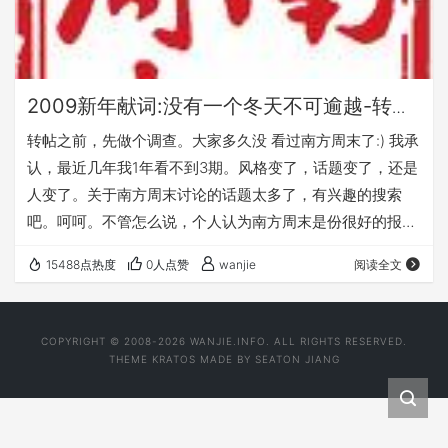
2009新年献词:没有一个冬天不可逾越-转自
南方周末
转帖之前，先做个调查。大家多久没 看过南方周末了:) 我承
认，最近几年我1年看不到3期。风格变了，话题变了，还是
人变了。关于南方周末讨论的话题太多了，有兴趣的搜索
吧。呵呵。不管怎么说，个人认为南方周末是份很好的报纸,
至少它曾经是. 还记得以前不管怎么样忙，南方周末年末的
15488点热度
0人点赞
wanjie
阅读全文
最后一期及新年第一期肯定是要买的。无聊，怀旧。搞不清
楚。打高中开始看它起这个习惯就没变，印象中高中时生活
的小县城只有1-2家报亭卖这份报纸。要骑很远的单车去买
COPYRIGHT © 2008-2026 WANJIE.INFO. ALL RIGHTS RESERVED.
报。呵呵。关于这份报纸的记忆还挺好玩的。 转这期 南方
THEME
KRATOS
MADE BY
SEATON JIANG
周末2009新年献词，共勉。（希望报…