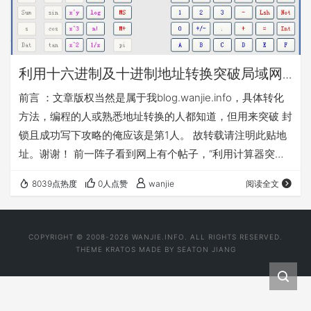
利用十六进制及十进制地址转换突破局域网
ip或域名封锁
前言 ：文章版权当然是属于我blog.wanjie.info，具体转化
方法，编程的人或熟悉地址转换的人都知道，但用来突破 封
锁且成功写下攻略的俺应该是第1人。 故转载请注明此贴地
址。谢谢！ 前一阵子看到网上有个帖子，“利用计算器突破
局域网封锁”。大致是利用先通过域名ping得ip地址。再计算
8039点热度
0人点赞
wanjie
阅读全文
器转换ip地址为二进制后，去掉点, 再合并,然后再转换为10
进制。 试验了一下，没有成功过，通过换算，最后出现的数
字的不是自己希望的网址，不知道是换算方法还是换算过程
COPYRIGHT © 2008-2026 WANJIE.INFO. ALL RIGHTS RESERVED.
出现问题。数字出现偏差 。现在想来也许不是方法问题，因
THEME
KRATOS
MADE BY
SEATON JIANG
为原理都…