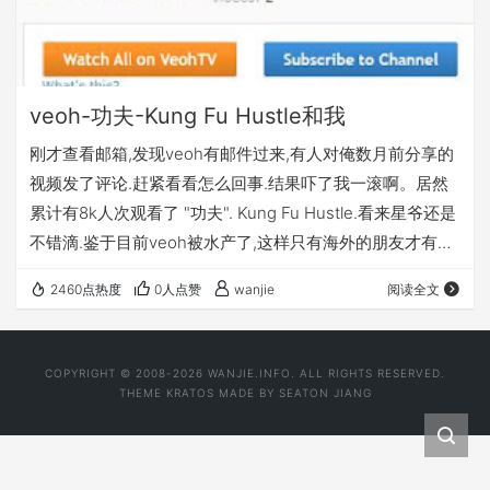
veoh-功夫-Kung Fu Hustle和我
刚才查看邮箱,发现veoh有邮件过来,有人对俺数月前分享的
视频发了评论.赶紧看看怎么回事.结果吓了我一滚啊。居然
累计有8k人次观看了 "功夫". Kung Fu Hustle.看来星爷还是
不错滴.鉴于目前veoh被水产了,这样只有海外的朋友才有福
观看了吧.华人还是洋鬼子咯。呵呵.也不多留言,让俺知道受
2460点热度
0人点赞
wanjie
阅读全文
众到底有那些啊。印象中第一时间发越狱高清版的时候才
100人次不到.呵呵.后来被自己误删了。可惜.以后有机会再
发一些比较经典的影片吧. 翻墙还是蛮困难滴.gfw还是管用
COPYRIGHT © 2008-2026 WANJIE.INFO. ALL RIGHTS RESERVED.
滴.
THEME
KRATOS
MADE BY
SEATON JIANG