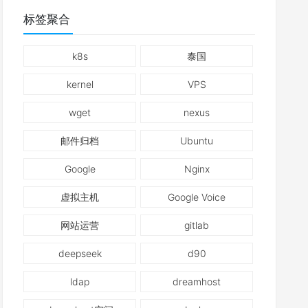
标签聚合
k8s
泰国
kernel
VPS
wget
nexus
邮件归档
Ubuntu
Google
Nginx
虚拟主机
Google Voice
网站运营
gitlab
deepseek
d90
ldap
dreamhost