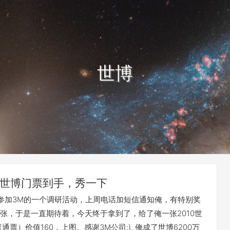
世博
世博门票到手，秀一下
参加3M的一个调研活动，上周电话加短信通知俺，有特别奖
张，于是一直期待着，今天终于拿到了，给了俺一张2010世
通票）价值160，上图。感谢3M公司:), 俺成了世博6200万