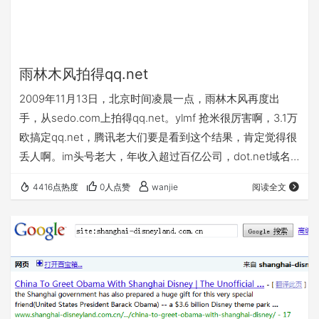
雨林木风拍得qq.net
2009年11月13日，北京时间凌晨一点，雨林木风再度出
手，从sedo.com上拍得qq.net。ylmf 抢米很厉害啊，3.1万
欧搞定qq.net，腾讯老大们要是看到这个结果，肯定觉得很
丢人啊。im头号老大，年收入超过百亿公司，dot.net域名
才值31万人民币。还不能和人家打官司，qq.net 1997年注
4416点热度
0人点赞
wanjie
阅读全文
册,比 腾讯成立早1年。当年重金收购qq.com的一幕是否还
会上演，我们拭目以待。当然雨林木风估计不愿意贱卖:)
2009年雨林木风风生水起啊，115投资项目在逐步展开。雨
林木风版打包ubuntu,进军lin…