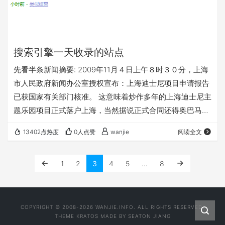
搜索引擎一天收录的站点
先看半条新闻摘要: 2009年11月４日上午８时３０分，上海
市人民政府新闻办公室授权宣布：上海迪士尼项目申请报告
已获国家有关部门核准。 这意味着炒作多年的上海迪士尼主
题乐园项目正式落户上海，当然据说正式合同还得奥巴马访
问11月中旬上海期间来签订，算是一份大礼。该**的上海浦
13402点热度
0人点赞
wanjie
阅读全文
东房价又要越上几级新台阶。 话说昨天2009.11.03.下午2点
左右捡了一个08年域名shanghai-disneyland.com.cn，立
1
2
3
4
5
…
8
即整了个博客站点。超长英文域名，含义为王。今天发现已
经被百度和google收录了，哈哈。够快 。谷歌截…
COPYRIGHT © 2008-2026 WANJIE.INFO. ALL RIGHTS RESERVED.
THEME
KRATOS
MADE BY
SEATON JIANG