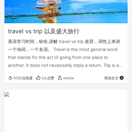
travel vs trip 以及盛大旅行
英语学习时间，哈哈,讲解 travel vs trip 差异，词性上来讲
一个动词，一个名词。 Travel is the most general word
that stands for the act of going from one place to
another. It does not necessarily imply a return. Trip is a
journey of relatively short duration for some purpose
6392点热度
0人点赞
wanjie
阅读全文
(vacation, busine…